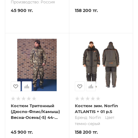
50/182-188
Производство: Россия
45 900 тг.
158 200 тг.
Костюм Тритонный
Костюм зим. Norfin
(Дюспо-Флис/Камыш)
ATLANTIS + 01 р.S
Весна-Осень(-5) 44-
Бренд: Norfin
Цвет:
46/170-176
темно-серый
45 900 тг.
158 200 тг.