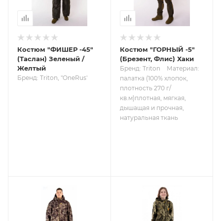
Костюм "ФИШЕР -45"
Костюм "ГОРНЫЙ -5"
(Таслан) Зеленый /
(Брезент, Флис) Хаки
Желтый
Бренд: Triton
Материал:
Бренд: Triton, "OneRus'
палатка (100% хлопок,
плотность 270 г/
кв.м)плотная, мягкая,
дышащая и прочная,
натуральная ткань