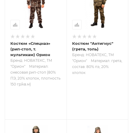
Костюм «Спецназ»
Костюм "Антигнус"
(рип-стоп, т.
(грета, топь)
мультикам) Орион
Бренд: НОВАТЕКС, ТМ
Бренд: НОВАТЕКС, ТМ
"Орион"
Материал: грета,
"Орион"
Материал:
состав: 80% пэ, 20%
смесовая рип-стоп (80%
хлопок
ПЭ, 20% хлопок, плотность
150 гр/кв.м)