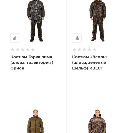
Костюм Горка-зима
Костюм «Вепрь»
(алова, траектория )
(алова, зеленый
Орион
шельф) КВЕСТ