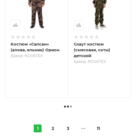
Костюм «Сапсан»
Скаут костюм
(алова, ельник) Орион
(смесовая, соты)
детский
Бренд: NOVATEX
Бренд: NOVATEX
1
2
3
11