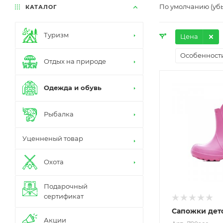
По умолчанию (уб
КАТАЛОГ
Туризм
Цена
Особенност
Отдых на природе
Одежда и обувь
Рыбалка
Уценненый товар
Охота
Подарочный
сертификат
Сапожки дет
Акции