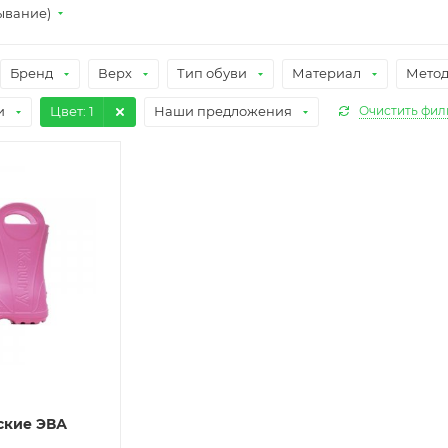
ывание)
Бренд
Верх
Тип обуви
Материал
Метод
и
Цвет
: 1
Наши предложения
Очистить фил
ские ЭВА