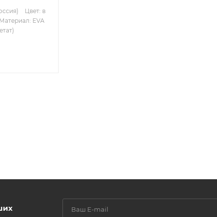
оссия)
Цвет: в
Материал: EVA
етат)
ших