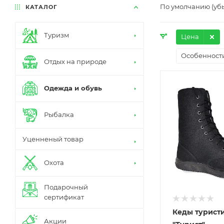
По умолчанию (уб
КАТАЛОГ
Туризм
Цена
Особенност
Отдых на природе
Одежда и обувь
Рыбалка
Уценненый товар
Охота
Подарочный
сертификат
Кеды турист
Акции