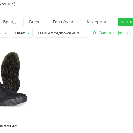
ывание)
Бренд
Верх
Тип обуви
Материал
Метод
и
Цвет
Наши предложения
Очистить фильтр
ические