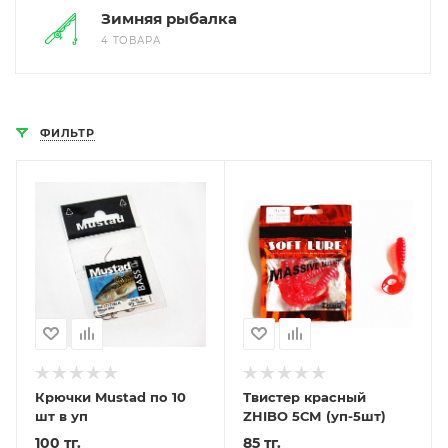
Зимняя рыбалка
4 ТОВАРА
ФИЛЬТР
Крючки Mustad по 10
Твистер красный
шт в уп
ZHIBO 5СМ (уп-5шт)
100 тг.
85 тг.