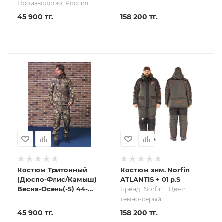
50/182-188
Производство: Россия
45 900 тг.
158 200 тг.
Костюм Тритонный
Костюм зим. Norfin
(Дюспо-Флис/Камыш)
ATLANTIS + 01 р.S
Весна-Осень(-5) 44-
Бренд: Norfin
Цвет:
46/170-176
темно-серый
45 900 тг.
158 200 тг.