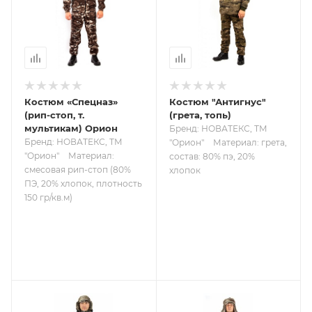
Костюм «Спецназ»
Костюм "Антигнус"
(рип-стоп, т.
(грета, топь)
мультикам) Орион
Бренд: НОВАТЕКС, ТМ
Бренд: НОВАТЕКС, ТМ
"Орион"
Материал: грета,
"Орион"
Материал:
состав: 80% пэ, 20%
смесовая рип-стоп (80%
хлопок
ПЭ, 20% хлопок, плотность
150 гр/кв.м)