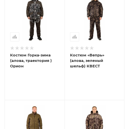
Костюм Горка-зима
Костюм «Вепрь»
(алова, траектория )
(алова, зеленый
Орион
шельф) КВЕСТ