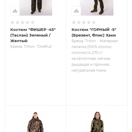
Костюм "ФИШЕР -45"
Костюм "ГОРНЫЙ -5"
(Таслан) Зеленый /
(Брезент, Флис) Хаки
Желтый
Бренд: Triton
Материал:
Бренд: Triton, "OneRus'
палатка (100% хлопок,
плотность 270 г/
кв.м)плотная, мягкая,
дышащая и прочная,
натуральная ткань