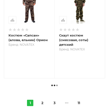
Костюм «Сапсан»
Скаут костюм
(алова, ельник) Орион
(смесовая, соты)
детский
Бренд: NOVATEX
Бренд: NOVATEX
1
2
3
11