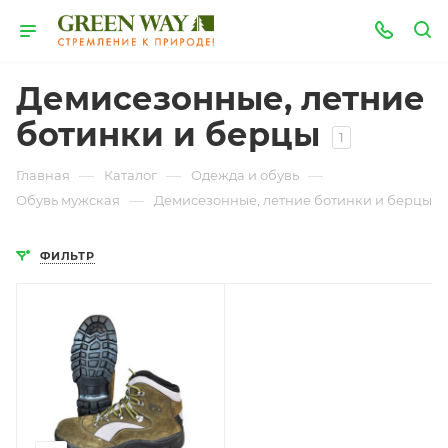
Демисезонные, летние
ботинки и берцы
1
—
—
—
Главная
Каталог
Одежда и обувь
—
Обувь мужская
Демисезонные, летние ботинки и берцы
ФИЛЬТР