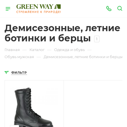
Демисезонные, летние
ботинки и берцы
1
—
—
—
Главная
Каталог
Одежда и обувь
—
Обувь мужская
Демисезонные, летние ботинки и берцы
ФИЛЬТР