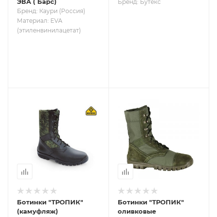
ЭВА ( Барс)
Бренд: Бутекс
Бренд: Каури (Россия)
Материал: EVA
(этиленвинилацетат)
Ботинки "ТРОПИК"
Ботинки "ТРОПИК"
(камуфляж)
оливковые