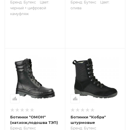
Бренд: Бутекс
Цвет:
Бренд: Бутекс
Цвет:
черный + цифровой
олива
камуфляж
Ботинки "ОМОН"
Ботинки "Кобра"
(нат.кож,подошва ТЭП)
штурмовые
Бренд: Бутекс
Бренд: Бутекс