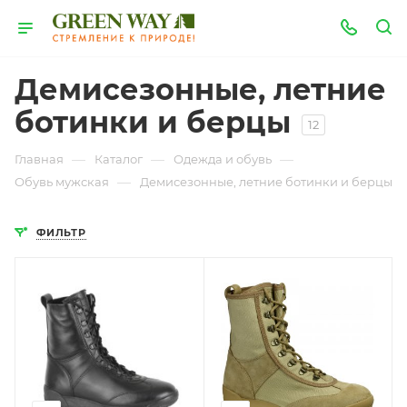
Демисезонные, летние
ботинки и берцы
12
—
—
—
Главная
Каталог
Одежда и обувь
—
Обувь мужская
Демисезонные, летние ботинки и берцы
ФИЛЬТР