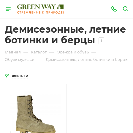
Демисезонные, летние
ботинки и берцы
1
—
—
—
Главная
Каталог
Одежда и обувь
—
Обувь мужская
Демисезонные, летние ботинки и берцы
ФИЛЬТР