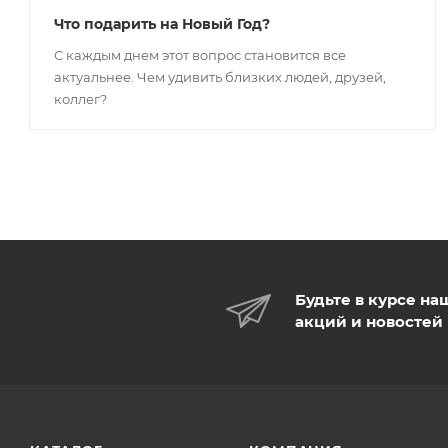
Что подарить на Новый Год?
С каждым днем этот вопрос становится все
актуальнее. Чем удивить близких людей, друзей,
коллег?
Будьте в курсе на
акций и новостей