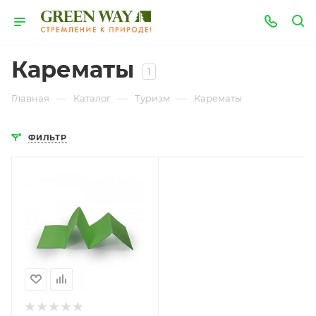
Карематы
1
—
—
—
Главная
Каталог
Туризм
Карематы
ФИЛЬТР