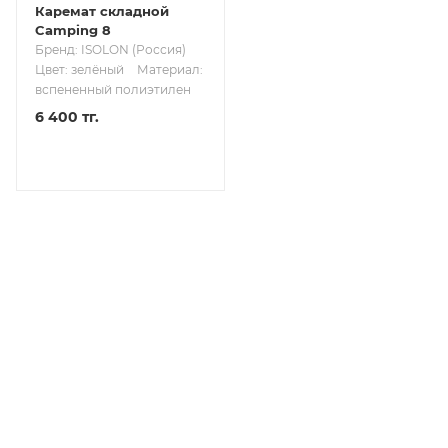
Каремат складной
Camping 8
Бренд: ISOLON (Россия)
Цвет: зелёный
Материал:
вспененный полиэтилен
6 400 тг.