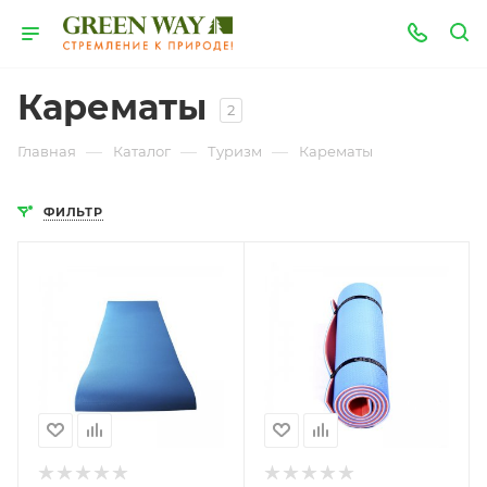
Карематы
2
—
—
—
Главная
Каталог
Туризм
Карематы
ФИЛЬТР