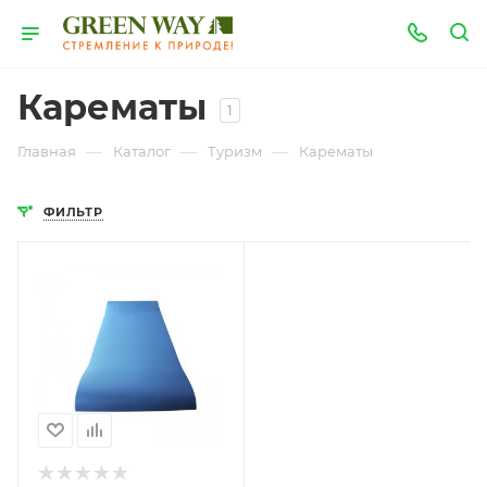
Карематы
1
—
—
—
Главная
Каталог
Туризм
Карематы
ФИЛЬТР