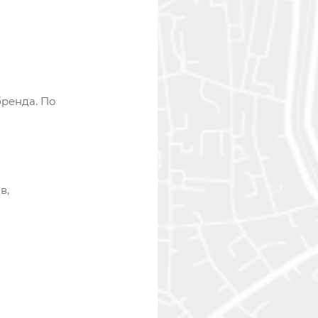
ренда. По
в,