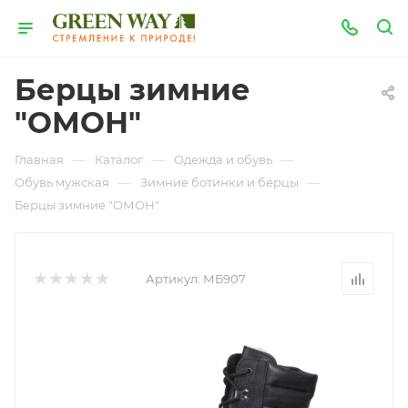
Берцы зимние
"ОМОН"
—
—
—
Главная
Каталог
Одежда и обувь
—
—
Обувь мужская
Зимние ботинки и берцы
Берцы зимние "ОМОН"
Артикул:
МБ907