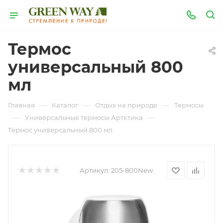
Термос
универсальный 800
мл
—
—
—
Главная
Каталог
Отдых на природе
Термосы
—
—
Универсальные термосы Артктика
Термос универсальный 800 мл
Артикул:
205-800New