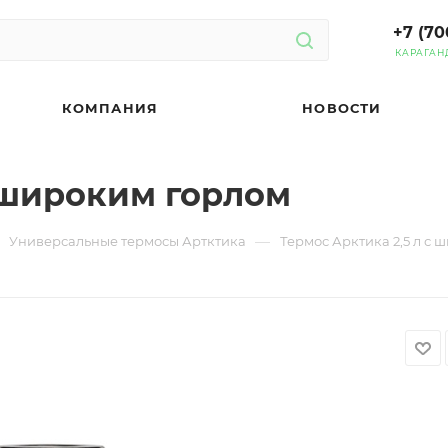
+7 (70
КАРАГАН
КОМПАНИЯ
НОВОСТИ
с широким горлом
—
Универсальные термосы Артктика
Термос Арктика 2,5 л с