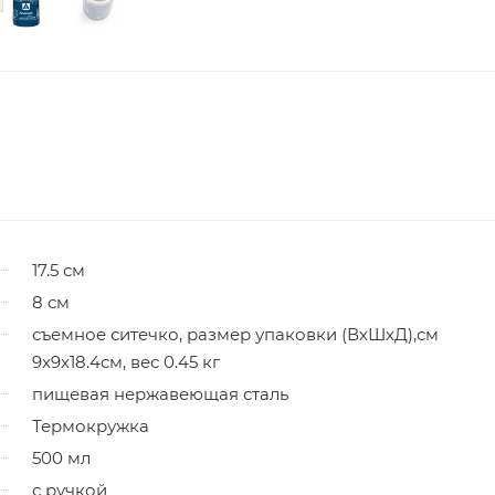
17.5 см
8 см
съемное ситечко, размер упаковки (ВхШхД),см
9x9x18.4см, вес 0.45 кг
пищевая нержавеющая сталь
Термокружка
500 мл
с ручкой