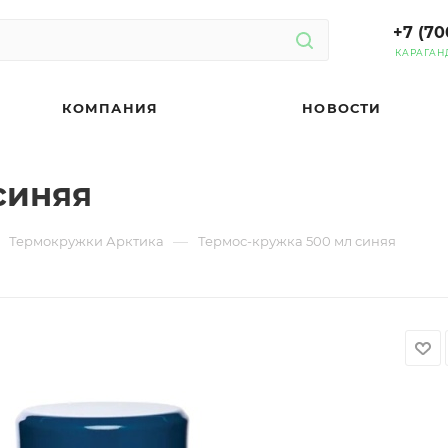
+7 (70
КАРАГАН
КОМПАНИЯ
НОВОСТИ
синяя
—
Термокружки Арктика
Термос-кружка 500 мл синяя