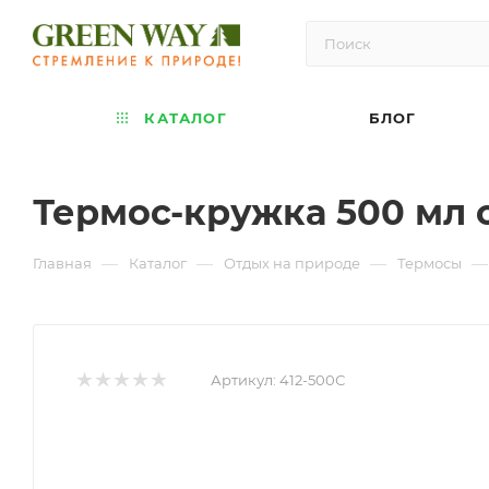
КАТАЛОГ
БЛОГ
Термос-кружка 500 мл 
—
—
—
—
Главная
Каталог
Отдых на природе
Термосы
Артикул:
412-500С