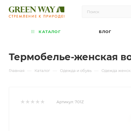
КАТАЛОГ
БЛОГ
Термобелье-женская во
—
—
—
Главная
Каталог
Одежда и обувь
Одежда женска
Артикул:
701Z