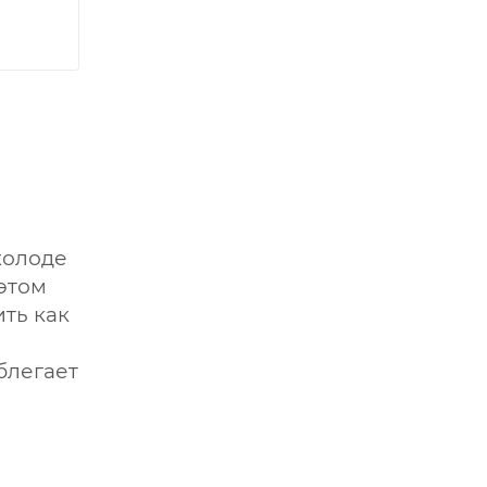
холоде
этом
ть как
блегает