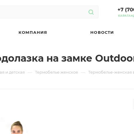
+7 (70
КАРАГАН
КОМПАНИЯ
НОВОСТИ
долазка на замке Outdoor
—
—
я и детская
Термобелье женское
Термобелье-женская в