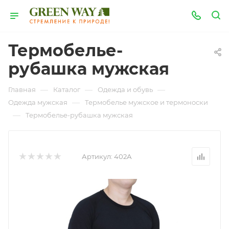
Термобелье-
рубашка мужская
—
—
—
Главная
Каталог
Одежда и обувь
—
Одежда мужская
Термобелье мужское и термоноски
—
Термобелье-рубашка мужская
Артикул:
402А