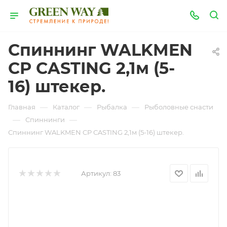
Спиннинг WALKMEN
CP CASTING 2,1м (5-
16) штекер.
—
—
—
Главная
Каталог
Рыбалка
Рыболовные снасти
—
—
Спиннинги
Спиннинг WALKMEN CP CASTING 2,1м (5-16) штекер.
Артикул:
83