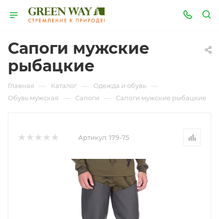
Сапоги мужские
рыбацкие
—
—
—
Главная
Каталог
Одежда и обувь
—
—
Обувь мужская
Сапоги
Сапоги мужские рыбацкие
Артикул:
179-75