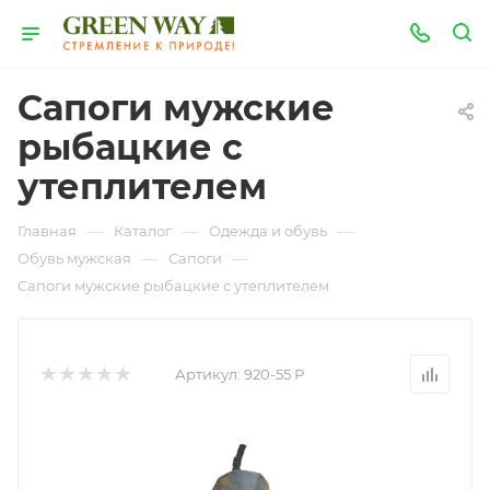
Сапоги мужские
рыбацкие с
утеплителем
—
—
—
Главная
Каталог
Одежда и обувь
—
—
Обувь мужская
Сапоги
Сапоги мужские рыбацкие с утеплителем
Артикул:
920-55 Р