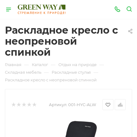
Раскладное кресло с
неопреновой
спинкой
—
—
—
Главная
Каталог
Отдых на природе
—
—
Складная мебель
Раскладные стулья
Раскладное кресло с неопреновой спинкой
Артикул:
001-HYС-ALW