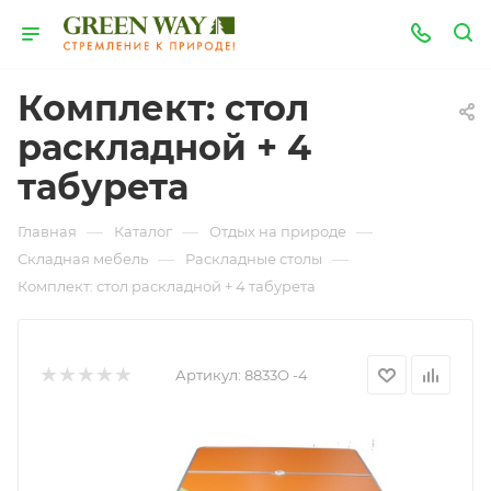
Комплект: стол
раскладной + 4
табурета
—
—
—
Главная
Каталог
Отдых на природе
—
—
Складная мебель
Раскладные столы
Комплект: стол раскладной + 4 табурета
Артикул:
8833О -4