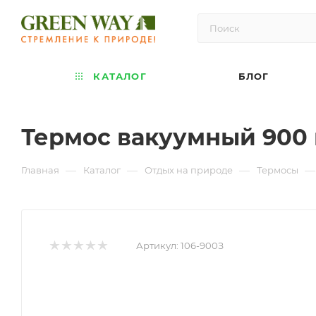
КАТАЛОГ
БЛОГ
Термос вакуумный 900 
—
—
—
—
Главная
Каталог
Отдых на природе
Термосы
Артикул:
106-900З