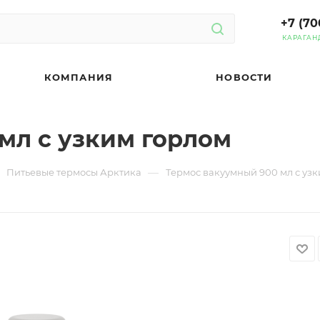
+7 (70
КАРАГАН
КОМПАНИЯ
НОВОСТИ
мл с узким горлом
—
Питьевые термосы Арктика
Термос вакуумный 900 мл с уз