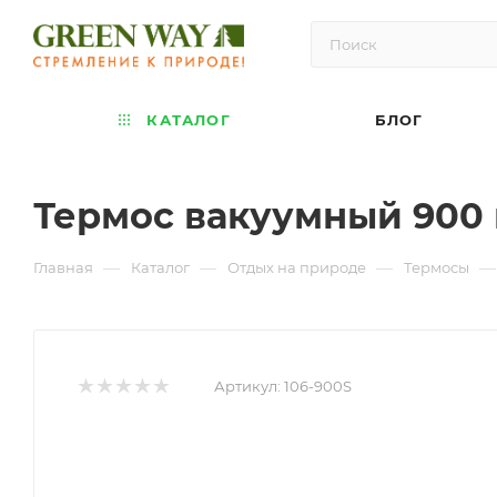
КАТАЛОГ
БЛОГ
Термос вакуумный 900 
—
—
—
—
Главная
Каталог
Отдых на природе
Термосы
Артикул:
106-900S