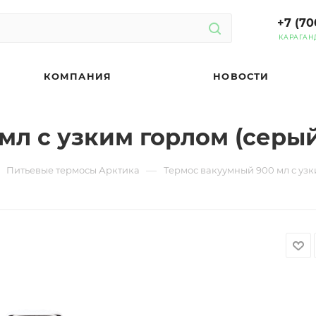
+7 (70
КАРАГАН
КОМПАНИЯ
НОВОСТИ
мл с узким горлом (серый
—
Питьевые термосы Арктика
Термос вакуумный 900 мл с узк