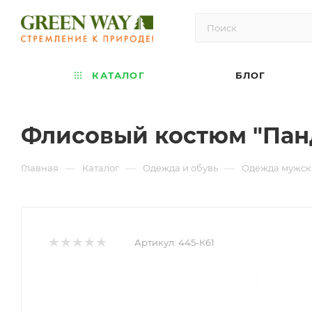
КАТАЛОГ
БЛОГ
Флисовый костюм "Пан
—
—
—
Главная
Каталог
Одежда и обувь
Одежда мужск
Артикул:
445-К61