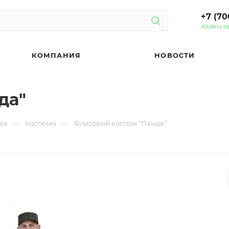
+7 (70
КАРАГАН
КОМПАНИЯ
НОВОСТИ
да"
—
—
ая
Костюмы
Флисовый костюм "Панда"