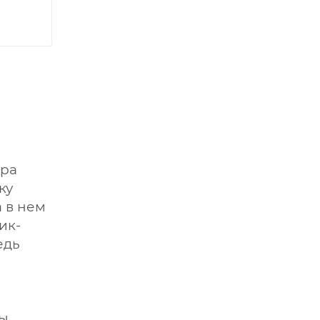
тра
ку
 в нем
ик-
едь
бы