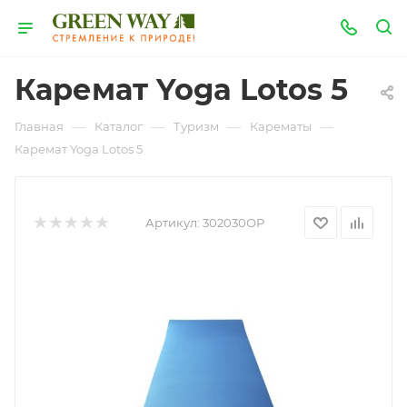
Каремат Yoga Lotos 5
—
—
—
—
Главная
Каталог
Туризм
Карематы
Каремат Yoga Lotos 5
Артикул:
302030ОР