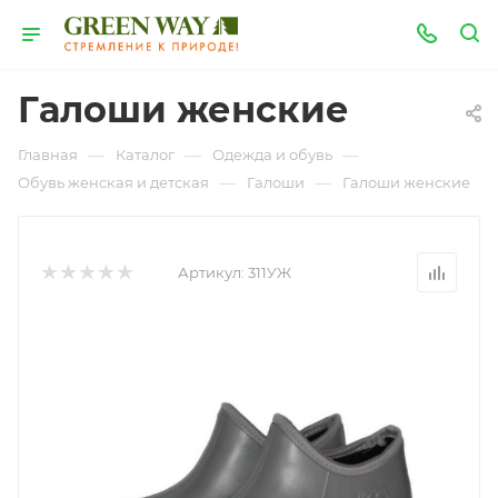
Галоши женские
—
—
—
Главная
Каталог
Одежда и обувь
—
—
Обувь женская и детская
Галоши
Галоши женские
Артикул:
311УЖ