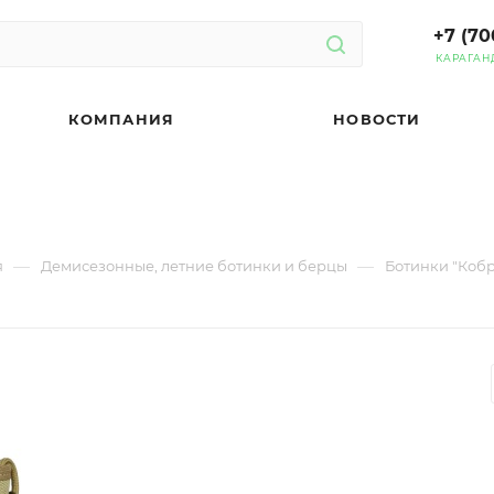
+7 (70
КАРАГАН
КОМПАНИЯ
НОВОСТИ
—
—
я
Демисезонные, летние ботинки и берцы
Ботинки "Кобр