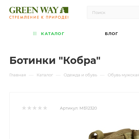
КАТАЛОГ
БЛОГ
Ботинки "Кобра"
—
—
—
Главная
Каталог
Одежда и обувь
Обувь мужска
Артикул:
МБ12320