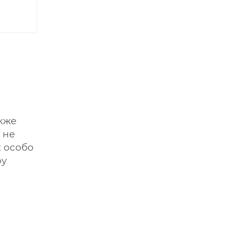
акже
 не
х особо
ру