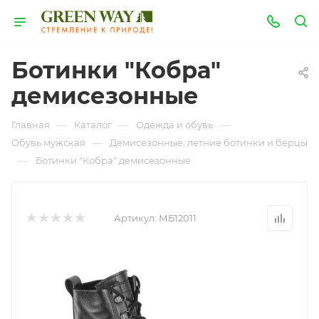
Ботинки "Кобра"
демисезонные
—
—
—
Главная
Каталог
Одежда и обувь
—
Обувь мужская
Демисезонные, летние ботинки и берцы
—
Ботинки "Кобра" демисезонные
Артикул:
МБ12011