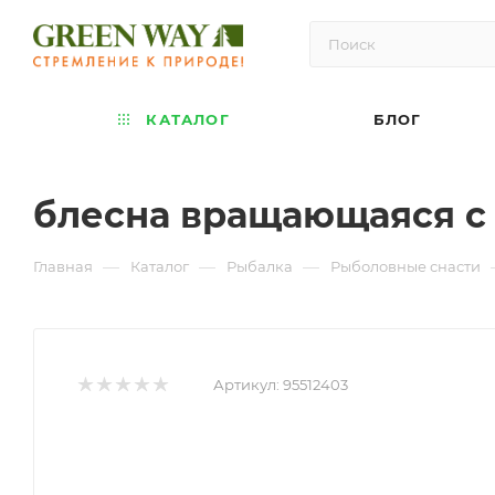
КАТАЛОГ
БЛОГ
блесна вращающаяся с п
—
—
—
Главная
Каталог
Рыбалка
Рыболовные снасти
Артикул:
95512403