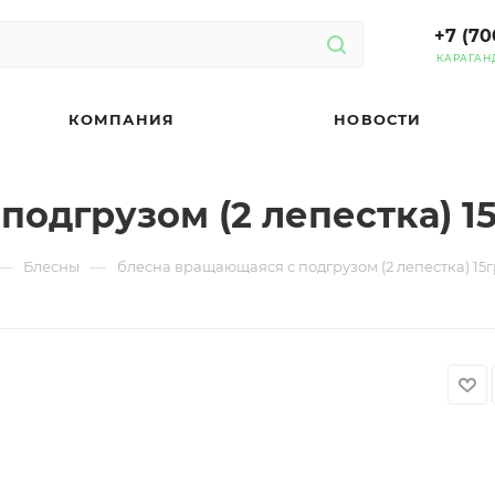
+7 (70
КАРАГАН
КОМПАНИЯ
НОВОСТИ
одгрузом (2 лепестка) 15
—
—
Блесны
блесна вращающаяся с подгрузом (2 лепестка) 15гр