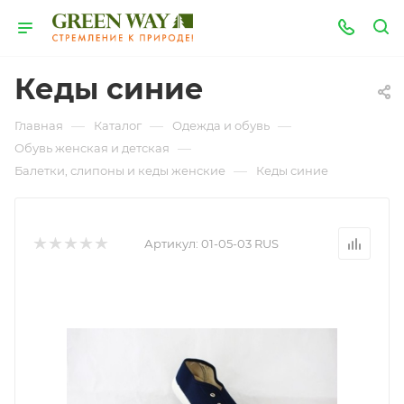
Кеды синие
—
—
—
Главная
Каталог
Одежда и обувь
—
Обувь женская и детская
—
Балетки, слипоны и кеды женские
Кеды синие
Артикул:
01-05-03 RUS