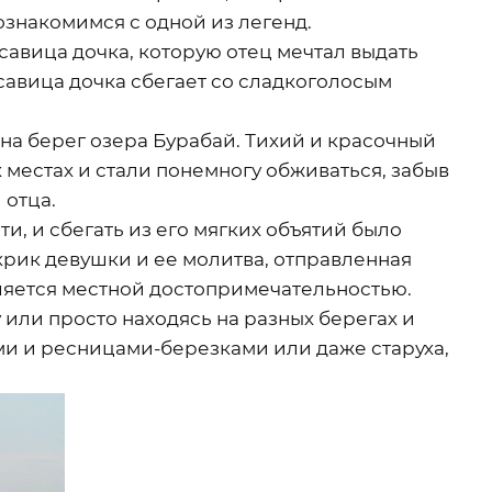
ознакомимся с одной из легенд.
асавица дочка, которую отец мечтал выдать
расавица дочка сбегает со сладкоголосым
на берег озера Бурабай. Тихий и красочный
 местах и стали понемногу обживаться, забыв
 отца.
и, и сбегать из его мягких объятий было
крик девушки и ее молитва, отправленная
вляется местной достопримечательностью.
у или просто находясь на разных берегах и
ми и ресницами-березками или даже старуха,