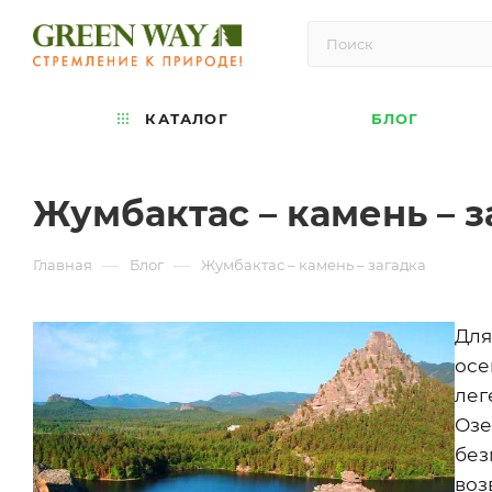
КАТАЛОГ
БЛОГ
Жумбактас – камень – з
—
—
Главная
Блог
Жумбактас – камень – загадка
Для
осе
лег
Озе
без
воз