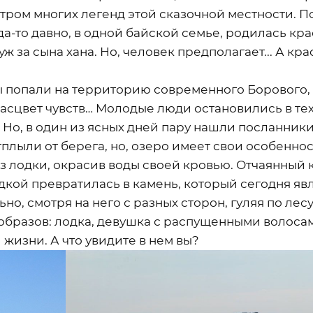
тром многих легенд этой сказочной местности. П
да-то давно, в одной байской семье, родилась кр
уж за сына хана. Но, человек предполагает... А к
ы попали на территорию современного Борового, 
асцвет чувств… Молодые люди остановились в тех
 Но, в один из ясных дней пару нашли посланники
плыли от берега, но, озеро имеет свои особенност
из лодки, окрасив воды своей кровью. Отчаянный 
лодкой превратилась в камень, который сегодня я
но, смотря на него с разных сторон, гуляя по лес
образов: лодка, девушка с распущенными волоса
 жизни. А что увидите в нем вы?