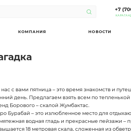
+7 (70
КАРАГАН
КОМПАНИЯ
НОВОСТИ
агадка
 нас с вами пятница – это время знакомств и путе
нний день. Предлагаем взять всем по тепленькой
енд Борового – скалой Жумбактас.
ро Бурабай – это излюбленное место для отдыхаю
мятежная водная гладь и прекрасные пейзажи – п
вышается 18 метровая скала, сложенная из обветр