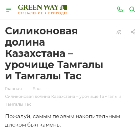
Силиконовая
долина
Казахстана –
урочище Тамгалы
и Тамгалы Тас
—
—
Главная
Блог
Силиконовая долина Казахстана – урочище Тамгалы и
Тамгалы Тас
Пожалуй, самым первым накопительным
диском был камень.