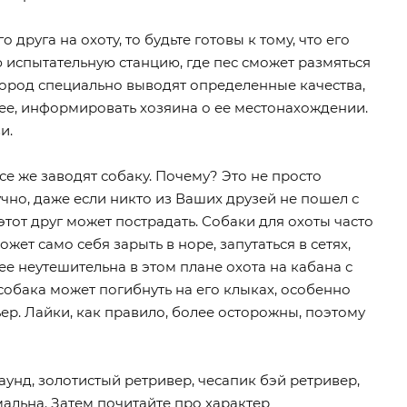
друга на охоту, то будьте готовы к тому, что его
ю испытательную станцию, где пес сможет размяться
 пород специально выводят определенные качества,
 ее, информировать хозяина о ее местонахождении.
и.
е же заводят собаку. Почему? Это не просто
учно, даже если никто из Ваших друзей не пошел с
 этот друг может пострадать. Собаки для охоты часто
ет само себя зарыть в норе, запутаться в сетях,
е неутешительна в этом плане охота на кабана с
собака может погибнуть на его клыках, особенно
ер. Лайки, как правило, более осторожны, поэтому
унд, золотистый ретривер, чесапик бэй ретривер,
мальна. Затем почитайте про характер