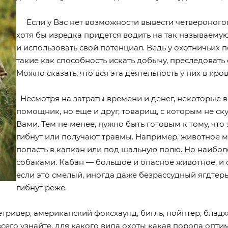
Если у Вас нет возможности вывести четвероногого 
хотя бы изредка придется водить на так называему
и использовать свой потенциал. Ведь у охотничьих
такие как способность искать добычу, преследовать
Можно сказать, что вся эта деятельность у них в кров
Несмотря на затраты времени и денег, некоторые вс
помощник, но еще и друг, товарищ, с которым не ск
Вами. Тем не менее, нужно быть готовым к тому, что
гибнут или получают травмы. Например, животное мож
попасть в капкан или под шальную полю. Но наиболе
собаками. Кабан — большое и опасное животное, и 
если это смелый, иногда даже безрассудный ягдтерь
гибнут реже.
ивер, американский фоксхаунд, бигль, пойнтер, бладха
сего узнайте, для какого вида охоты какая порода опти