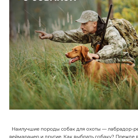
Наилучшие породы собак для охоты — лабрадор-ретр
веймаранер и другие. Как выбрать собаку? Прежде в