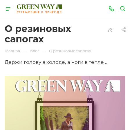
О резиновых
сапогах
—
—
Главная
Блог
О резиновых сапогах
Держи голову в холоде, а ноги в тепле ...