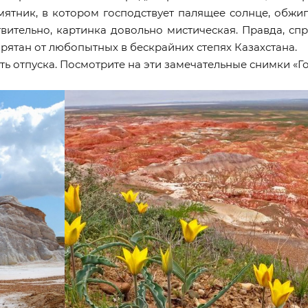
мятник, в котором господствует палящее солнце, обжи
твительно, картинка довольно мистическая. Правда, сп
рятан от любопытных в бескрайних степях Казахстана.
 отпуска. Посмотрите на эти замечательные снимки «Гор