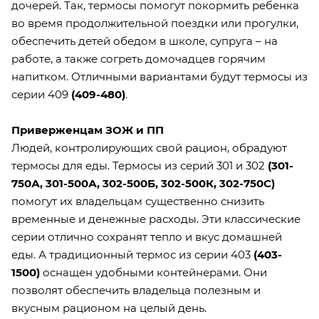
дочерей. Так, термосы помогут покормить ребенка
во время продолжительной поездки или прогулки,
обеспечить детей обедом в школе, супруга – на
работе, а также согреть домочадцев горячим
напитком. Отличными вариантами будут термосы из
серии 409
(
409-480
)
.
Приверженцам ЗОЖ и ПП
Людей, контролирующих свой рацион, обрадуют
термосы для еды. Термосы из серий 301 и 302
(
301-
750А
,
301-500А
,
302-500Б
,
302-500К
,
302-750С
)
помогут их владельцам существенно снизить
временные и денежные расходы. Эти классические
серии отлично сохранят тепло и вкус домашней
еды. А традиционный термос из серии 403
(
403-
1500
)
оснащен удобными контейнерами. Они
позволят обеспечить владельца полезным и
вкусным рационом на целый день.