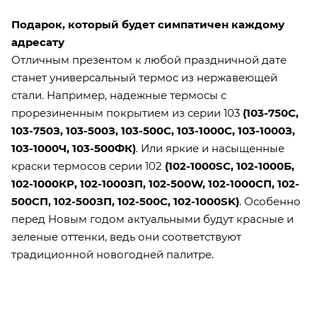
Подарок, который будет симпатичен каждому
адресату
Отличным презентом к любой праздничной дате
станет универсальный термос из нержавеющей
стали. Например, надежные термосы с
прорезиненным покрытием из серии 103
(
103-750С
,
103-750З
,
103-500З
,
103-500С
,
103-1000С
,
103-1000З
,
103-1000Ч
,
103-500ФК
)
. Или яркие и насыщенные
краски термосов серии 102
(
102-1000SС
,
102-1000Б
,
102-1000КР
,
102-1000ЗП
,
102-500W
,
102-1000СП
,
102-
500СП
,
102-500ЗП
,
102-500С
,
102-1000SK
)
. Особенно
перед Новым годом актуальными будут красные и
зеленые оттенки, ведь они соответствуют
традиционной новогодней палитре.