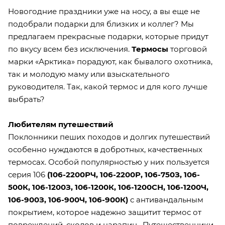
Новогодние праздники уже на носу, а вы еще не
подобрали подарки для близких и коллег? Мы
предлагаем прекрасные подарки, которые придут
по вкусу всем без исключения.
Термосы
торговой
марки «Арктика» порадуют, как бывалого охотника,
так и молодую маму или взыскательного
руководителя. Так, какой термос и для кого лучше
выбрать?
Любителям путешествий
Поклонники пеших походов и долгих путешествий
особенно нуждаются в добротных, качественных
термосах. Особой популярностью у них пользуется
серия 106
(
106-2200РЧ
,
106-2200Р
,
106-750З
,
106-
500К
,
106-1200З
,
106-1200К
,
106-1200СН
,
106-1200Ч
,
106-900З
,
106-900Ч
,
106-900К
)
с антивандальным
покрытием, которое надежно защитит термос от
повреждений, сколов и царапин. Путешественники,