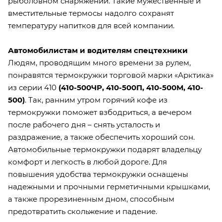
рыболовном снаряжении. Такие мужественные и
вместительные термосы надолго сохранят
температуру напитков для всей компании.
Автомобилистам и водителям спецтехники
Людям, проводящим много времени за рулем,
понравятся термокружки торговой марки «Арктика»
из серии 410
(
410-500ЧР
,
410-500П
,
410-500М
,
410-
500
)
. Так, ранним утром горячий кофе из
термокружки поможет взбодриться, а вечером
после рабочего дня – снять усталость и
раздражение, а также обеспечить хороший сон.
Автомобильные термокружки подарят владельцу
комфорт и легкость в любой дороге. Для
повышения удобства термокружки оснащены
надежными и прочными герметичными крышками,
а также прорезиненным дном, способным
предотвратить скольжение и падение.