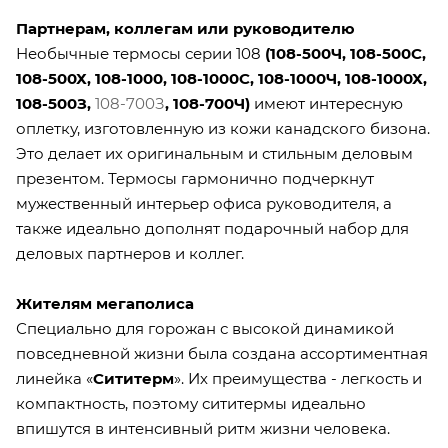
Партнерам, коллегам или руководителю
Необычные термосы серии 108
(
108-500Ч
,
108-500С
,
108-500Х
,
108-1000
,
108-1000С
,
108-1000Ч
,
108-1000Х
,
108-500З
,
108-700З
,
108-700Ч
)
имеют интересную
оплетку, изготовленную из кожи канадского бизона.
Это делает их оригинальным и стильным деловым
презентом. Термосы гармонично подчеркнут
мужественный интерьер офиса руководителя, а
также идеально дополнят подарочный набор для
деловых партнеров и коллег.
Жителям мегаполиса
Специально для горожан с высокой динамикой
повседневной жизни была создана ассортиментная
линейка «
Сититерм
». Их преимущества - легкость и
компактность, поэтому сититермы идеально
впишутся в интенсивный ритм жизни человека.