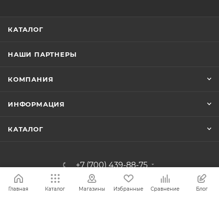
КАТАЛОГ
НАШИ ПАРТНЕРЫ
КОМПАНИЯ
ИНФОРМАЦИЯ
КАТАЛОГ
+7 (700) 439-88-75
azimut.greenway@gmail.com
Главная
Каталог
Магазины
Избранные
Сравнение
Блог
ТОО "АЗИМУТ ТРЕЙД", г.
Караганда, ул. Чижевского 4-1