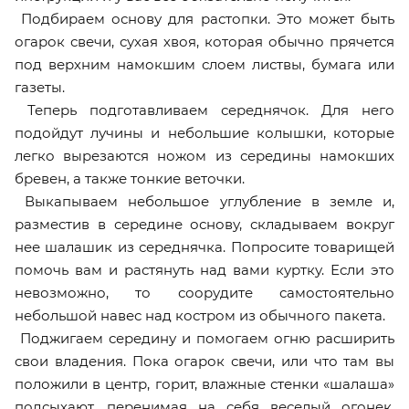
Подбираем основу для растопки. Это может быть
огарок свечи, сухая хвоя, которая обычно прячется
под верхним намокшим слоем листвы, бумага или
газеты.
Теперь подготавливаем середнячок. Для него
подойдут лучины и небольшие колышки, которые
легко вырезаются ножом из середины намокших
бревен, а также тонкие веточки.
Выкапываем небольшое углубление в земле и,
разместив в середине основу, складываем вокруг
нее шалашик из середнячка. Попросите товарищей
помочь вам и растянуть над вами куртку. Если это
невозможно, то соорудите самостоятельно
небольшой навес над костром из обычного пакета.
Поджигаем середину и помогаем огню расширить
свои владения. Пока огарок свечи, или что там вы
положили в центр, горит, влажные стенки «шалаша»
подсыхают, перенимая на себя веселый огонек.