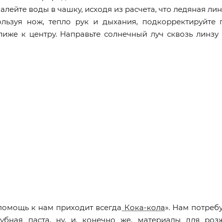
лейте воды в чашку, исходя из расчета, что ледяная лин
ользуя нож, тепло рук и дыхания, подкорректируйте
иже к центру. Направьте солнечный луч сквозь линзу
помощь к нам приходит всегда
Кока-кола
». Нам потреб
убная паста, ну, и, конечно же, материалы для ро