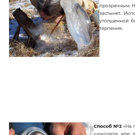
прозрачным. На
застынет. Исп
утолщенной бл
терпения.
Способ №2
«На 
шоколада или з