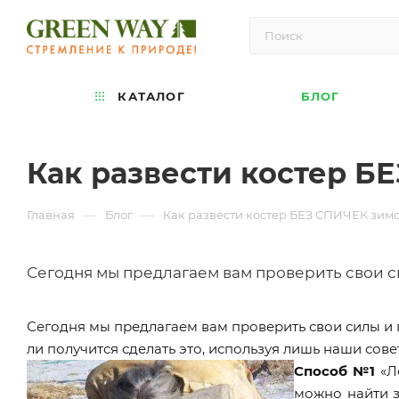
КАТАЛОГ
БЛОГ
Как развести костер Б
—
—
Главная
Блог
Как развести костер БЕЗ СПИЧЕК зим
Сегодня мы предлагаем вам проверить свои си
Сегодня мы предлагаем вам проверить свои силы и п
ли получится сделать это, используя лишь наши сов
Способ №
1
«Л
можно найти з