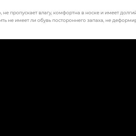
 не пропускает влагу, комфортна в носке и имеет долги
ить не имеет ли обувь постороннего запаха, не деформи