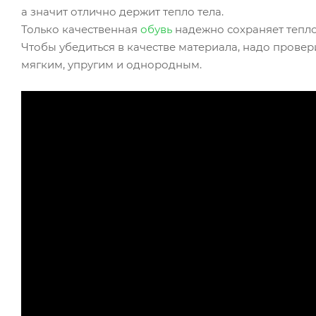
а значит отлично держит тепло тела.
Только качественная
обувь
надежно сохраняет тепло,
Чтобы убедиться в качестве материала, надо провер
мягким, упругим и однородным.