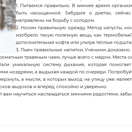
1. Питаемся правильно. В зимнее время органи
быть насыщенной. Забудьте о диетах, сейча
направлены на борьбу с холодом.
2. Носим правильную одежду. Метод капусты, кон
изобрело такую полезную вещь, как термобелье
дополнительная кофта или ультра тёплые подшт
3. Пьем правильные напитки. Учеными доказано,
ароматным травяным чаем, лучше всего с медом. Места о
тали уникальную систему дыхания, которая помогает
ими ноздрями, а выдыхая каждой по очереди. Попробуйт
мерзнуть, а мысли, в которых выход на улицу уже являе
дохов-выдохов и вперед, спокойно и уверенно.
ут вам научиться наслаждаться зимними радостями, забы