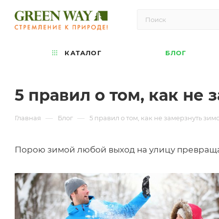
КАТАЛОГ
БЛОГ
5 правил о том, как не
—
—
Главная
Блог
5 правил о том, как не замерзнуть зим
Порою зимой любой выход на улицу превраща