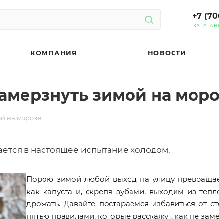
+7 (70
КАРАГАН
КОМПАНИЯ
НОВОСТИ
 замерзнуть зимой на моро
ой на морозе.
ется в настоящее испытание холодом.
Порою зимой любой выход на улицу превращает
как капуста и, скрепя зубами, выходим из теп
дрожать. Давайте постараемся избавиться от с
пятью правилами, которые расскажут, как не зам