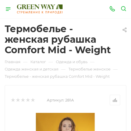
Термобелье -
женская рубашка
Comfort Mid - Weight
—
—
—
Главная
Каталог
Одежда и обувь
—
—
Одежда женская и детская
Термобелье женское
Термобелье - женская рубашка Comfort Mid - Weight
Артикул:
281А