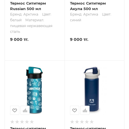
Термос Сититерм
Термос Сититерм
Russian 500 мл
Акула 500 мл
Бренд: Арктика
Цвет:
Бренд: Арктика
Цвет:
белый
Материал:
синий
пищевая нержавеющая
сталь
9 000 тг.
9 000 тг.
Термос-сититерм
Термос-сититерм