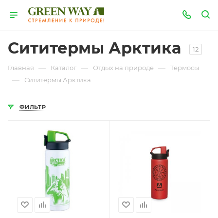
Сититермы Арктика
12
—
—
—
Главная
Каталог
Отдых на природе
Термосы
—
Сититермы Арктика
ФИЛЬТР