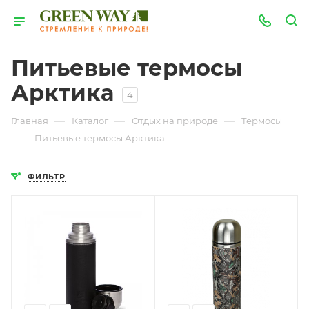
Питьевые термосы
Арктика
4
—
—
—
Главная
Каталог
Отдых на природе
Термосы
—
Питьевые термосы Арктика
ФИЛЬТР