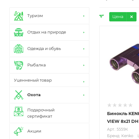
Туризм
Цена
Отдых на природе
Одежда и обувь
Рыбалка
Уценненый товар
Охота
Подарочный
Бинокль KEN
сертификат
VIEW 8x21 DH
Арт.: 5559К
Акции
Бренд: Kenko